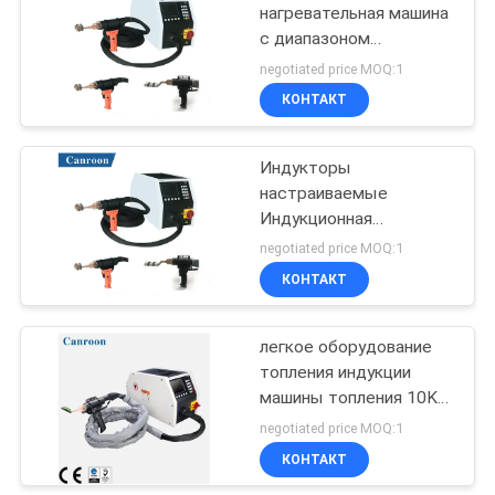
нагревательная машина
с диапазоном
индуктивности 3,0-
negotiated price MOQ:1
500uH и входным
КОНТАКТ
током 192-288A
Индукторы
настраиваемые
Индукционная
нагревательная машина
negotiated price MOQ:1
160KVA Входная
КОНТАКТ
мощность 234KG Вес
для промышленных
применений
легкое оборудование
топления индукции
машины топления 10KW
индукции деятельности
negotiated price MOQ:1
380V
КОНТАКТ