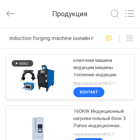
Canroon
Electrical
Appliances
Продукция
Co.,
Ltd..
All
Rights
ГЛАВНАЯ
Reserved.
induction forging machine онлайн производство
СТРАНИЦА
ковочная машина
ПРОДУКЦИЯ
индукции машины
топления индукции
О
36kW чистая быстрая
Negotiated price MOQ:1
нагревая
КОМПАНИИ
КОНТАКТ
160KW Индукционный
НАША
нагревательный блок 3
ФАБРИКА
Pahse индукционная
ковочная машина
negotiated price MOQ:1