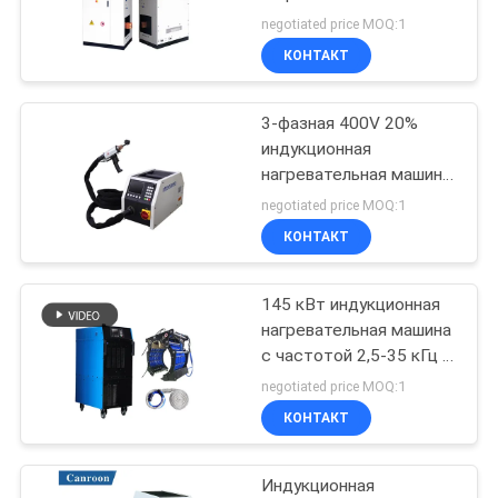
negotiated price MOQ:1
КОНТАКТ
3-фазная 400V 20%
индукционная
нагревательная машина
с 192-288A входным
negotiated price MOQ:1
током и широким
КОНТАКТ
диапазоном
индуктивности от 3,0-
500uH
145 кВт индукционная
нагревательная машина
с частотой 2,5-35 кГц и
сертификациями CE ISO
negotiated price MOQ:1
КОНТАКТ
Индукционная