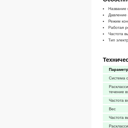
Название 
Давление 
Режим кон
Работая 
Частота в
Тип элект
Техниче
Парамет
Система 
Раскласс
течение в
Частота в
Вес
Частота в
Раскласс