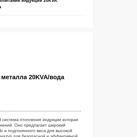
опитание индукции 20KVA
,
а
 металла 20KVA/вода
d система отопления индукции которая
нений. Оно предлагает широкий
Hz и подгонянного веса для высокой
вокатур для безопасной и эффективной