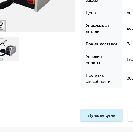
заказа
Цена
neg
Упаковывая
де
детали
Время доставки
7-
Условия
L/C
оплаты
Поставка
30
способности
Лучшая цена
ик Насиру