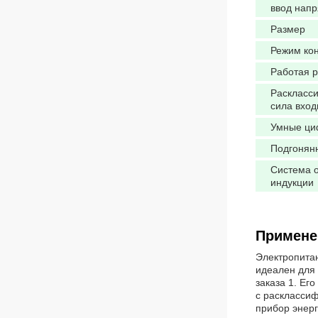
ввод нап
Размер
Режим ко
Работая 
Раскласс
сила вход
Умные ци
Подгонян
Система 
индукции
Примене
Электропита
идеален для 
заказа 1. Ег
с расклассиф
прибор энер