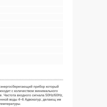
 энергосберегающий прибор который
риходит с количеством минимального
е. Частота входного сигнала 50Hz/60Hz,
енной воды 4~6 Адвокатур, делающ им
температуры.