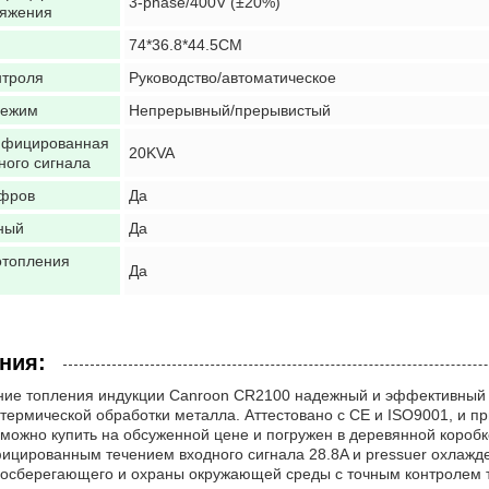
3-phase/400V (±20%)
ряжения
74*36.8*44.5CM
нтроля
Руководство/автоматическое
режим
Непрерывный/прерывистый
ифицированная
20KVA
ного сигнала
фров
Да
ный
Да
отопления
Да
ния:
ние топления индукции Canroon CR2100 надежный и эффективный
термической обработки металла. Аттестовано с CE и ISO9001, и п
о можно купить на обсуженной цене и погружен в деревянной коробк
ицированным течением входного сигнала 28.8A и pressuer охлажд
госберегающего и охраны окружающей среды с точным контролем 