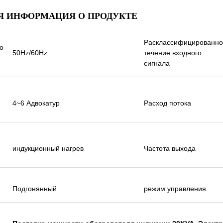
оответствии с датой
Я ИНФОРМАЦИЯ О ПРОДУКТЕ
ь, очень хороши,
ижайшие дни.
Расклассифицированн
о
50Hz/60Hz
течение входного
сигнала
4~6 Адвокатур
Расход потока
индукционный нагрев
Частота выхода
Подгонянный
режим управления