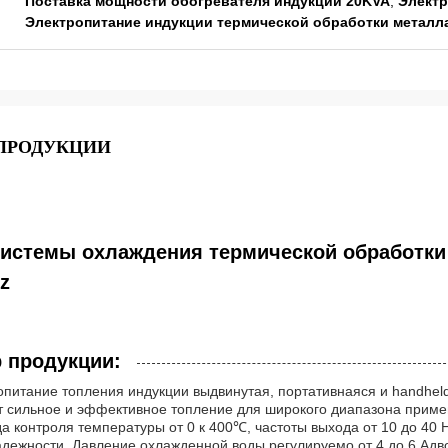
Поставка мощности обогревателя индукции 20KVA
,
Электр
Электропитание индукции термической обработки металл
 ПРОДУКЦИИ
системы охлаждения термической обработки
z
 продукции:
питание топления индукции выдвинутая, портативнаяся и handhel
т сильное и эффективное топление для широкого диапазона приме
а контроля температуры от 0 к 400℃, частоты выхода от 10 до 40 
адежности. Давление охлажденной воды регулируемо от 4 до 6 Ад