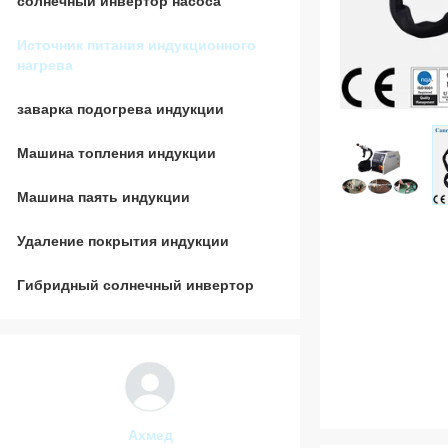
солнечный инвертор насоса
Источник питания индукционного
нагрева
заварка подогрева индукции
Машина топления индукции
Машина паять индукции
Удаление покрытия индукции
Гибридный солнечный инвертор
Карим
Абдулмал