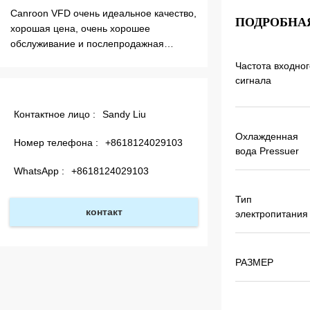
Индукционный нагреватель Canroon,
Я получил товар в с
ПОДРОБНА
отличное качество, нагрев очень
доставки, VFD очен
быстрый, я использую более 5 лет,
куплю больше в бл
работает очень хорошо без каких-либо
Частота входног
сбоев, выберите индукционный
сигнала
нагреватель Canroon очень хороший
выбор, миссУслуга очень хорошая.Нам
Контактное лицо :
Sandy Liu
нужно больше обогревателей.
Охлажденная
Номер телефона :
+8618124029103
вода Pressuer
WhatsApp :
+8618124029103
Тип
контакт
электропитания
РАЗМЕР