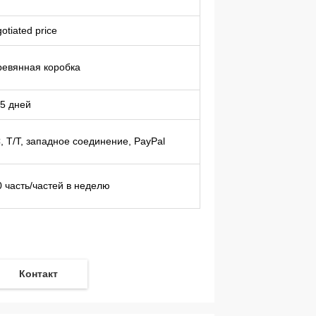
otiated price
ревянная коробка
15 дней
, T/T, западное соединение, PayPal
0 часть/частей в неделю
Контакт