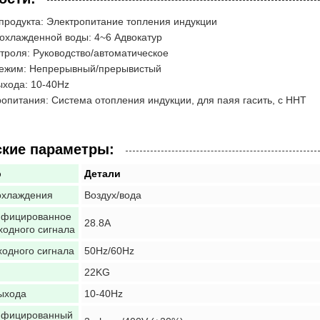
продукта: Электропитание топления индукции
охлажденной воды: 4~6 Адвокатур
троля: Руководство/автоматическое
режим: Непрерывный/прерывистый
ыхода: 10-40Hz
ропитания: Система отопления индукции, для паяя гасить, с HHT
ские параметры:
р
Детали
охлаждения
Воздух/вода
ифицированное
28.8A
ходного сигнала
ходного сигнала
50Hz/60Hz
22KG
ыхода
10-40Hz
ифицированный