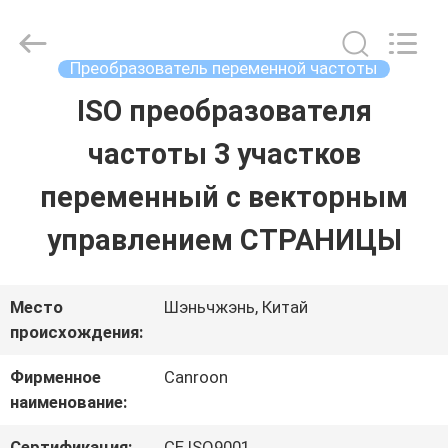
Shenzhen
Canroon
Electrical
Appliances
Преобразователь переменной частоты
Co.,
Ltd..
ISO преобразователя
ГЛАВНАЯ
All
Rights
Reserved.
частоты 3 участков
СТРАНИЦА
переменный с векторным
ПРОДУКЦИЯ
управлением СТРАНИЦЫ
О
Место
Шэньчжэнь, Китай
происхождения:
КОМПАНИИ
Фирменное
Canroon
наименование:
НАША
Сертификация:
CE ISO9001