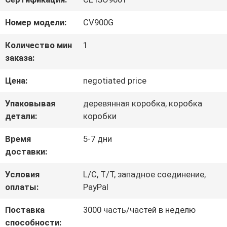
ФАБРИКА
Номер модели:
CV900G
КОНТРОЛЬ
Количество мин
1
заказа:
КАЧЕСТВА
Цена:
negotiated price
КОНТАКТНЫЕ
Упаковывая
деревянная коробка, коробка
детали:
коробки
ДАННЫЕ
Время
5-7 дни
доставки:
ОТПРАВИТЬ
Условия
L/C, T/T, западное соединение,
ЗАПРОС
оплаты:
PayPal
Поставка
3000 часть/частей в неделю
КАРТА
способности: