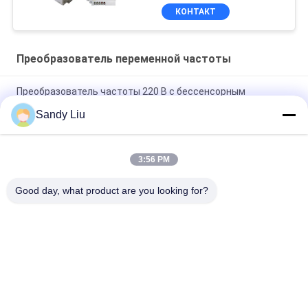
КОНТАКТ
Преобразователь переменной частоты
Преобразователь частоты 220 В с бессенсорным
векторным управлением
Sandy Liu
Преобразователь частоты с высоким крутящим моментом
Инвертор PMSM Преобразователь частоты привода
3:56 PM
Защита от перегрузки привода преобразователя частоты
Good day, what product are you looking for?
480 В
Популярные категории
Все
Инвертор Привода 
Инвертор Частоты 
Частоты
Вектора