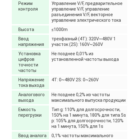
Режим
Управление V/F, предварительное
контроля
управление V/F, управление
разъединения V/F, векторное
управление электрического тока
Высота
≤1000m
Ввод
трехфазный (4T): 320V~480V 1
напряжения
участок (2S): 160V~260V
Установка
Не позднее 0,01% из
цифров
установленной частоты выхода
точности
частоты
Напряжение
4T: 0~480V 2S: 0~260V
тока выхода
Аналогового
Не позднее 0,2% из частоты
выхода
максимального выпуска продукции
Емкость
Тип g: 110% для долгосрочности,
перегрузки
150% на 1 минута, 180% для типа 5s
p: 105% для долгосрочности, 120%
на 1 минута, 150% для 1s
Ввод аналога
0,1% частоты максимального