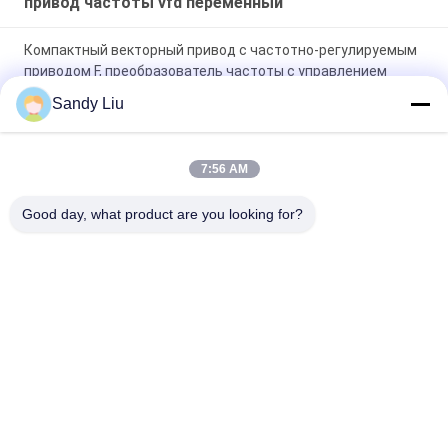
привод частоты vfd переменный
Компактный векторный привод с частотно-регулируемым
приводом F, преобразователь частоты с управлением
разделением
Sandy Liu
Частотно-регулируемый преобразователь частоты 400
кВт Интерфейсы связи CANBUS
7:56 AM
CE SVC Control Высокопроизводительный AC Frequency
Good day, what product are you looking for?
Drive OEM Векторный частотный инвертор
Популярные категории
Все
Инвертор Привода 
Инвертор Частоты 
Частоты
Вектора
Инвертор Частоты 
Привод Частоты 
VFD
Vfd Переменный