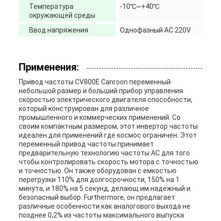
Температура
-10℃~+40℃
окружающей среды
Ввод напряжения
Однофазный AC 220V
Применения:
Привод частоты CV800E Canroon переменный
небольшой размер и больший прибор управления
скоростью электрического двигателя способности,
который конструирован для различное
промышленного и коммерческих применений. Со
своим компактным размером, этот инвертор частоты
идеален для применений где космос ограничен. Этот
переменный привод частоты принимает
предварительную технологию частоты AC для того
чтобы контролировать скорость мотора с точностью
и точностью. Он также оборудован с емкостью
перегрузки 110% для долгосрочности, 150% на 1
минута, и 180% на 5 секунд, делающ им надежный и
безопасный выбор. Furthermore, он предлагает
различные особенности как аналогового выхода не
позднее 0,2% из частоты максимального выпуска