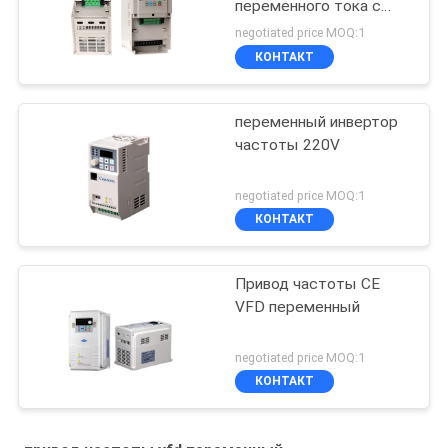
переменного тока с
цифровой настройкой
negotiated price MOQ:1
КОНТАКТ
переменный инвертор
частоты 220V
negotiated price MOQ:1
КОНТАКТ
Привод частоты CE
VFD переменный
negotiated price MOQ:1
КОНТАКТ