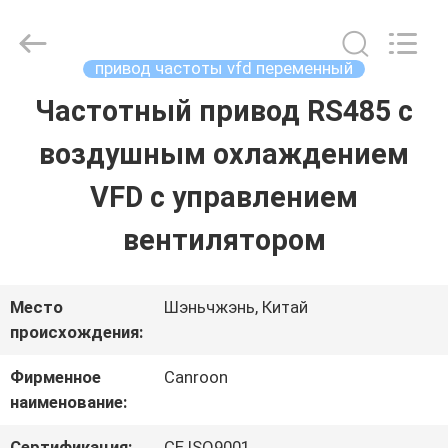
Shenzhen
Canroon
Electrical
Appliances
привод частоты vfd переменный
Co.,
Ltd..
Частотный привод RS485 с
ГЛАВНАЯ
All
Rights
Reserved.
воздушным охлаждением
СТРАНИЦА
VFD с управлением
ПРОДУКЦИЯ
вентилятором
О
Место
Шэньчжэнь, Китай
происхождения:
КОМПАНИИ
Фирменное
Canroon
наименование:
НАША
Сертификация:
CE ISO9001