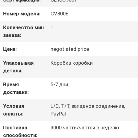
ФАБРИКА
Номер модели:
CV800E
КОНТРОЛЬ
Количество мин
1
заказа:
КАЧЕСТВА
Цена:
negotiated price
КОНТАКТНЫЕ
Упаковывая
Коробка коробки
детали:
ДАННЫЕ
Время
5-7 дни
доставки:
ОТПРАВИТЬ
Условия
L/C, T/T, западное соединение,
ЗАПРОС
оплаты:
PayPal
Поставка
3000 часть/частей в неделю
КАРТА
способности: