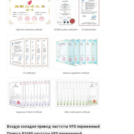
Воздух охладил привод частоты VFD переменный
Привод RS485 частоты VFD переменный