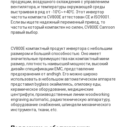
продукции, воздушного охлаждения с управлением
вентилятора, и температуры окружающей среды
выстраивая в ряд от -10℃~+40℃. Этот инвертор
частоты компакта CV800E аттестован CE и ISO9001.
Если вы ищете надежный переменный привод, то
частоты который компактен но силен, CV800E Canroon
правый выбор.
CV800E компактный продукт инвертора с небольшим
размером и большей способностью. Оно имеет
значительные преимущества как компактный мини
размер, плотность наивысшей мощности, высокий
дизайн спецификации EMC, представление
предохранения от andhigh. Его можно широко
использовать в небольшом автоматическом аппарате
представил byglass окаймляясь, опиловку еды,
керамическое оборудование, медицинские
центрифуги, производственные линии woodworking
engraving.automatic, радиотехническую аппаратуру,
оборудование снабжения, шпиндели механического
инструмента, ткани, etc.