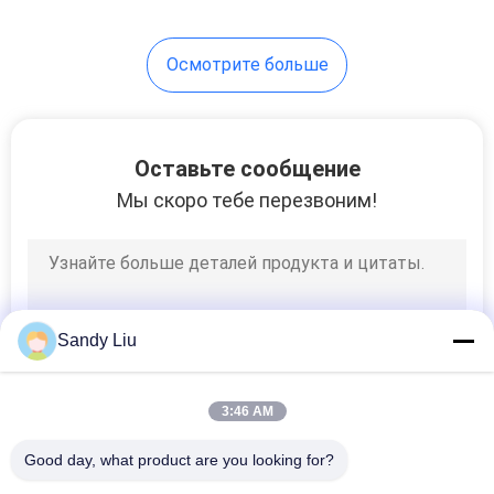
для промышленной
автоматизации
27
Осмотрите больше
Машина топления
индукции
Оставьте сообщение
Мы скоро тебе перезвоним!
21
Машина паять
Sandy Liu
индукции
3:46 AM
Good day, what product are you looking for?