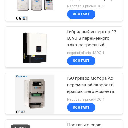
постоянного тока
Negotiable price MOQ:1
КОНТАКТ
23
Преобразователь
Гибридный инвертор 12
В, 90 В переменного
переменной
тока, встроенный
солнечный контроллер
частоты
negotiated price MOQ:1
MPPT
КОНТАКТ
ISO привод мотора Ac
18
переменной скорости
солнечный
вращающего момента
привода Vfd 3 участков
Negotiable price MOQ:1
инвертор насоса
высокий
КОНТАКТ
Поставьте свою