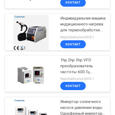
удаления
КОНТРОЛЬ
КОНТАКТ
КАЧЕСТВА
Индивидуальная машина
35
индукционного нагрева
КОНТАКТНЫЕ
для термообработки
Инвертор частоты
ДАННЫЕ
металла
Negotiated price MOQ:1
VFD
КОНТАКТ
ОТПРАВИТЬ
1hp 2hp 3hp VFD
ЗАПРОС
преобразователь
частоты 600 Гц
35
КАРТА
переменный драйвер
Negotiable price MOQ:1
частоты
привод частоты
САЙТА
КОНТАКТ
vfd переменный
Инвертор солнечного
ПОЛИТИКА
насоса давления воды
УЕДИНЕНИЯ
Однофазный инвертор