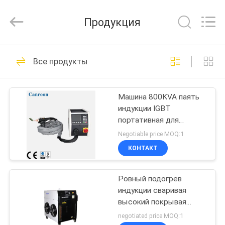
Canroon
Electrical
Appliances
Продукция
Co.,
Ltd..
All
Rights
ГЛАВНАЯ
Reserved.
44
Все продукты
СТРАНИЦА
Инвертор привода
частоты
Машина 800KVA паять
ПРОДУКЦИЯ
индукции IGBT
портативная для
О
медной трубки
Negotiable price MOQ:1
КОМПАНИИ
КОНТАКТ
31
Инвертор частоты
Ровный подогрев
НАША
индукции сваривая
ФАБРИКА
вектора
высокий покрывая
сертификат CE тарифа
negotiated price MOQ:1