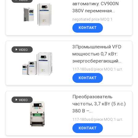
автоматику: CV900N
380V переменная
31
частота привода для 3-
negotiated price MOQ:1
фазного управления
Источник питания
КОНТАКТ
двигателем
индукционного
3Промышленный VFD
нагрева
мощностью 0,7 кВт:
энергосберегающий
контроль скорости для
117-180usd/piece MOQ:1 шт.
трехфазных моторов
КОНТАКТ
29
мощностью 5 л.с. и 380
В
заварка
Преобразователь
частоты, 3,7 кВт (5 л.с.)
подогрева
380 В –
индукции
Преобразователь
117-180usd/piece MOQ:1 шт.
частоты для
КОНТАКТ
асинхронного двигателя