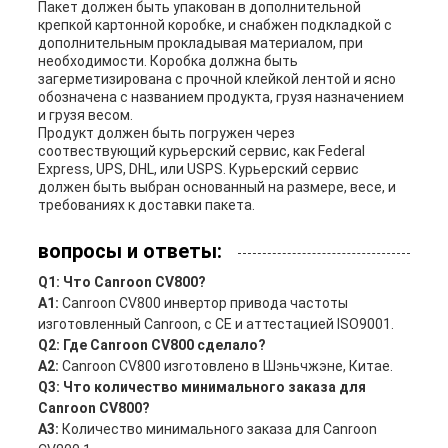
Пакет должен быть упакован в дополнительной
крепкой картонной коробке, и снабжен подкладкой с
дополнительным прокладывая материалом, при
необходимости. Коробка должна быть
загерметизирована с прочной клейкой лентой и ясно
обозначена с названием продукта, грузя назначением
и грузя весом.
Продукт должен быть погружен через
соотвествующий курьерский сервис, как Federal
Express, UPS, DHL, или USPS. Курьерский сервис
должен быть выбран основанный на размере, весе, и
требованиях к доставки пакета.
вопросы и ответы:
Q1: Что Canroon CV800?
A1:
Canroon CV800 инвертор привода частоты
изготовленный Canroon, с CE и аттестацией ISO9001.
Q2: Где Canroon CV800 сделало?
A2:
Canroon CV800 изготовлено в Шэньчжэне, Китае.
Q3: Что количество минимального заказа для
Canroon CV800?
A3:
Количество минимального заказа для Canroon