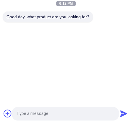
IP20
6:12 PM
Защита от перегрузки преобразователя частоты 60 Гц
Good day, what product are you looking for?
Инвертор CV900A PMSM
Популярные категории
Все
Инвертор Привода 
Инвертор Частоты 
Частоты
Вектора
Инвертор Частоты 
Привод Частоты 
VFD
Vfd Переменный
Преобразователь 
Солнечный 
Переменной 
Инвертор Насоса
Частоты
Источник Питания 
Заварка Подогрева 
Запрос Цитировать
Индукционного 
Индукции
Нагрева