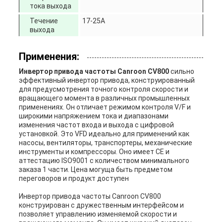
тока выхода
Течение
17-25A
выхода
Применения:
Инвертор привода частоты Canroon CV800
сильно
эффективный инвертор привода, конструированный
для предусмотрения точного контроля скорости и
вращающего момента в различных промышленных
применениях. Он отличает режимом контроля V/F и
широкими напряжением тока и диапазонами
изменения частот входа и выхода с цифровой
установкой. Это VFD идеально для применений как
насосы, вентиляторы, транспортеры, механические
инструменты и компрессоры. Оно имеет CE и
аттестацию ISO9001 с количеством минимального
заказа 1 части. Цена могуща быть предметом
переговоров и продукт доступен
Инвертор привода частоты Canroon CV800
конструирован с дружественным интерфейсом и
позволяет управлению изменяемой скорости и