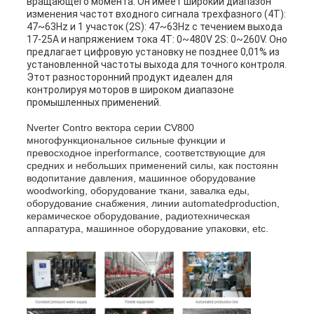
вращающего момента. Он имеет широкий диапазон
изменения частот входного сигнала трехфазного (4T):
47~63Hz и 1 участок (2S): 47~63Hz с течением выхода
17-25A и напряжением тока 4T: 0~480V 2S: 0~260V. Оно
предлагает цифровую установку не позднее 0,01% из
установленной частоты выхода для точного контроля.
Этот разносторонний продукт идеален для
контролируя моторов в широком диапазоне
промышленных применений.
Nverter Contro вектора серии CV800
многофункциональное сильные функции и
превосходное inperformance, соответствующие для
средних и небольших применений силы, как постоянн
водопитание давления, машинное оборудование
woodworking, оборудование ткани, завалка еды,
оборудование снабжения, линии automatedproduction,
керамическое оборудование, радиотехническая
аппаратура, машинное оборудование упаковки, etc.