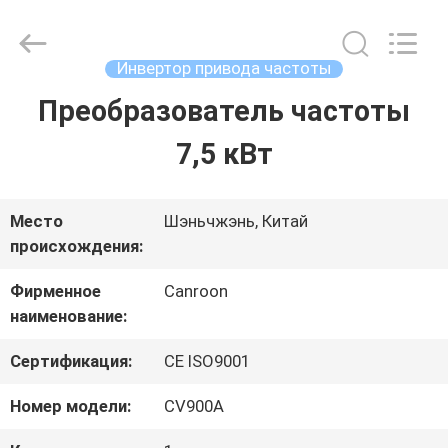
Shenzhen
Canroon
Electrical
Appliances
Инвертор привода частоты
Co.,
Ltd..
Преобразователь частоты
ГЛАВНАЯ
All
Rights
Reserved.
7,5 кВт
СТРАНИЦА
ПРОДУКЦИЯ
Место
Шэньчжэнь, Китай
происхождения:
Фирменное
Canroon
О
наименование:
КОМПАНИИ
Сертификация:
CE ISO9001
Номер модели:
CV900A
НАША