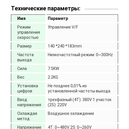
Технические параметры:
Имя
Параметр
Режим
Управление V/F
управления
скоростью
Размер
140 *240 *183mm
Частота
Низкочастотный режим: 0~300Hz
выхода
Сила
7.5KW
Вес
2.2KG
Установка
Не позднее 0,01% из
цифров
установленной частоты выхода
Ввод
трехфазный (4T): 380V 1 участок
напряжения
(2S): 220V
Охлаждая
Воздушное охлаждение
метод
Напряжение
4T: 0~480V 2S: 0~260V