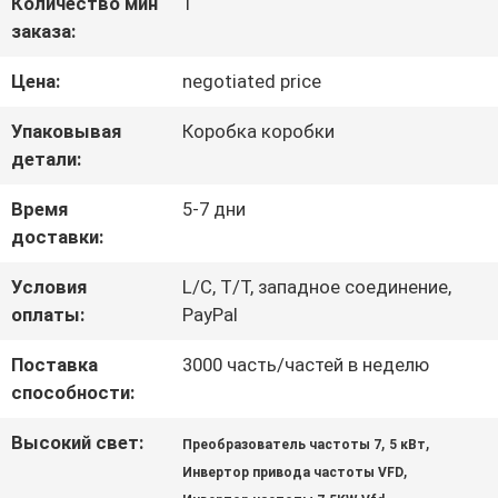
ФАБРИКА
Количество мин
1
заказа:
Цена:
negotiated price
КОНТРОЛЬ
Упаковывая
Коробка коробки
КАЧЕСТВА
детали:
Время
5-7 дни
КОНТАКТНЫЕ
доставки:
ДАННЫЕ
Условия
L/C, T/T, западное соединение,
оплаты:
PayPal
ОТПРАВИТЬ
Поставка
3000 часть/частей в неделю
ЗАПРОС
способности:
Высокий свет:
,
,
Преобразователь частоты 7
5 кВт
,
КАРТА
Инвертор привода частоты VFD