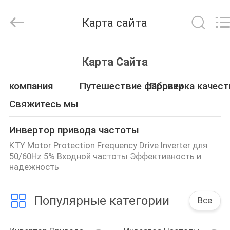
Canroon
Electrical
Appliances
Карта сайта
Co.,
Ltd..
All
Rights
ГЛАВНАЯ
Reserved.
Карта Сайта
СТРАНИЦА
компания
Путешествие фабрики
Проверка качест
ПРОДУКЦИЯ
Свяжитесь мы
Инвертор привода частоты
О
KTY Motor Protection Frequency Drive Inverter для
КОМПАНИИ
50/60Hz 5% Входной частоты Эффективность и
надежность
НАША
Популярные категории
Все
ФАБРИКА