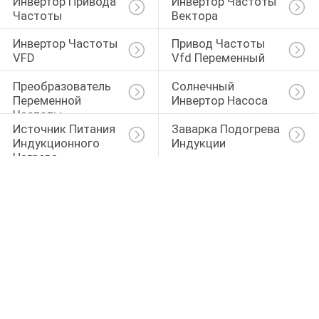
Инвертор Привода 
Инвертор Частоты 
КОНТРОЛЬ
Частоты
Вектора
КАЧЕСТВА
Инвертор Частоты 
Привод Частоты 
VFD
Vfd Переменный
КОНТАКТНЫЕ
Преобразователь 
Солнечный 
ДАННЫЕ
Переменной 
Инвертор Насоса
Частоты
Источник Питания 
Заварка Подогрева 
Индукционного 
Индукции
ОТПРАВИТЬ
Нагрева
ЗАПРОС
КАРТА
САЙТА
ПОЛИТИКА
УЕДИНЕНИЯ