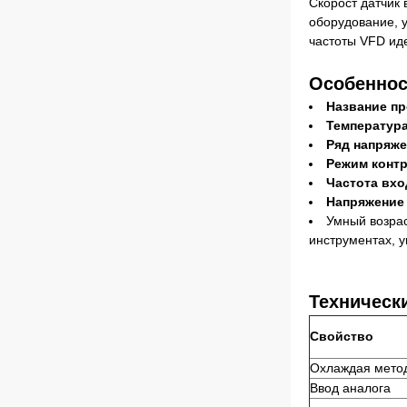
Скорост датчик
оборудование, у
частоты VFD ид
Особеннос
Название пр
Температура
Ряд напряже
Режим контр
Частота вхо
Напряжение
Умный возрас
инструментах, 
Техническ
Свойство
Охлаждая мето
Ввод аналога