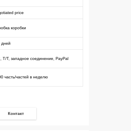
otiated price
робка коробки
7 дней
, T/T, западное соединение, PayPal
00 часть/частей в неделю
Контакт