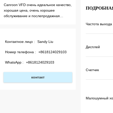
Индукционный нагреватель Canroon,
Я получил товар в с
ПОДРОБНА
отличное качество, нагрев очень
доставки, VFD очен
быстрый, я использую более 5 лет,
куплю больше в бл
работает очень хорошо без каких-либо
Частота выхода
сбоев, выберите индукционный
нагреватель Canroon очень хороший
выбор, миссУслуга очень хорошая.Нам
Контактное лицо :
Sandy Liu
нужно больше обогревателей.
Дисплей
Номер телефона :
+8618124029103
WhatsApp :
+8618124029103
Счетчик
контакт
Малошумный х