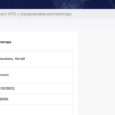
ого VFD с управлением вентилятора
илятора
ньчжэнь, Китай
nroon
 ISO9001
900N