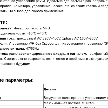
 векторное управление (SVC). Идеально для пользы в разнообрази
правление мотора, управление насоса, etc. со своим главным пре
еальный выбор для любого применения.
ти:
одукта:
Инвертор частоты VFD
 деятельности:
-10℃~+40℃
ния тока:
трехфазный AC 320V~480V; 1phase AC 160V~260V
оля:
Управление V/F, без Скорост датчик векторное управление (S
дного сигнала:
47/63Hz
 тока расклассифицированное входным сигналом:
трехфазный 
т: Смогите легко разрешить техническое и проблемы в эксплуатаци
управляют будущим.
ие параметры:
Детали
д
Воздушное охлаждение с управлением 
Максимальная частота X0.025%