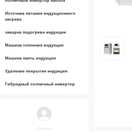
солнечный инвертор насоса
Источник питания индукционного
нагрева
заварка подогрева индукции
Машина топления индукции
Машина паять индукции
Удаление покрытия индукции
Гибридный солнечный инвертор
Карим
Абдулмал