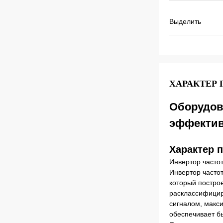
Выделить
ХАРАКТЕР
Оборудова
эффектив
Характер 
Инвертор часто
Инвертор часто
который постро
расклассифицир
сигналом, макс
обеспечивает б