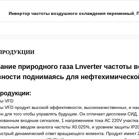
Инвертор частоты воздушного охлаждения переменный
,
 ПРОДУКЦИИ
ние природного газа Lnverter частоты 
ности поднимаясь для нефтехимическ
продукции:
ты VFD
ты VFD продукт высокой эффективности, высококачественных, и н
ен для того чтобы управлять будущим. Он отличает дисплеем СИД
ованным входным сигналом, 1 напряжением тока AC 220V участк
имальным вводом аналога частоты X0.025%, и уровнем защиты IP20
ыстрый динамический ответ вращающего момента. Продукт имеет 2