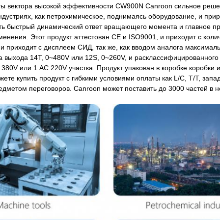
ты вектора высокой эффективности CW900N Canroon сильное реше
дустриях, как петрохимическое, поднимаясь оборудование, и прир
ть быстрый динамический ответ вращающего момента и главное п
енения. Этот продукт аттестован CE и ISO9001, и приходит с коли
и приходит с дисплеем СИД, так же, как вводом аналога максимал
а выхода 14T, 0~480V или 12S, 0~260V, и расклассифицированног
380V или 1 AC 220V участка. Продукт упакован в коробке коробки
жете купить продукт с гибкими условиями оплаты как L/C, T/T, запа
едметом переговоров. Canroon может поставить до 3000 частей в 