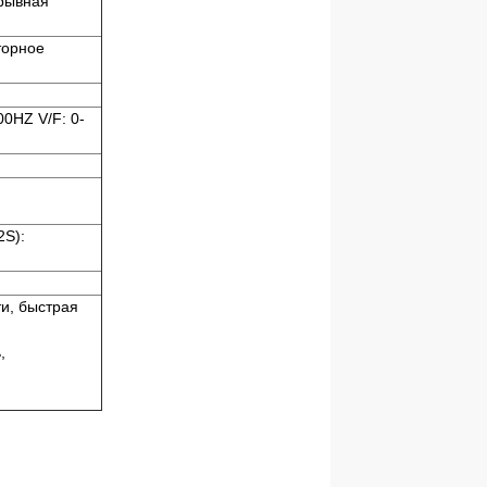
ерывная
торное
0HZ V/F: 0-
2S):
и, быстрая
,