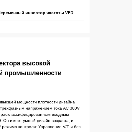
Переменный инвертор частоты VFD
вектора высокой
ой промышленности
аивысшей мощности плотности дизайна
, трехфазным напряжением тока AC 380V
а расклассифицированным входным
. Он имеет умный дизайн возраста, и
 режима контроля: Управление V/F и без