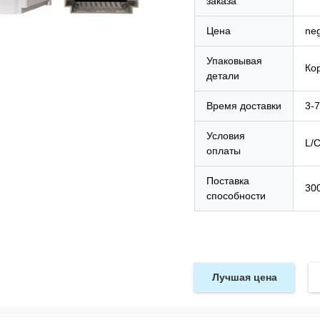
заказа
Цена
neg
Упаковывая
Ко
детали
Время доставки
3-
Условия
L/C
оплаты
Поставка
30
способности
Лучшая цена
ик Насиру