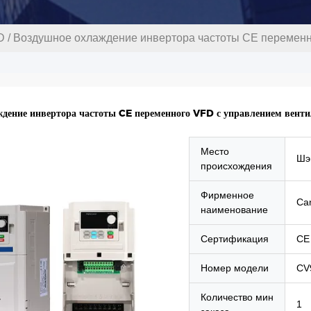
D
/
Воздушное охлаждение инвертора частоты CE переменн
ждение инвертора частоты CE переменного VFD с управлением вент
Место
Шэ
происхождения
Фирменное
Ca
наименование
Сертификация
CE
Номер модели
CV
Количество мин
1