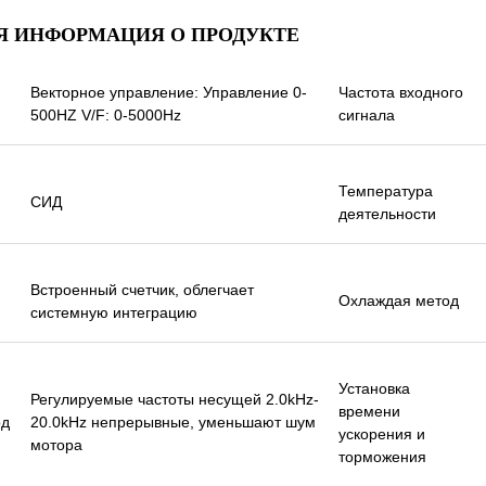
оответствии с датой
Я ИНФОРМАЦИЯ О ПРОДУКТЕ
ь, очень хороши,
ижайшие дни.
Векторное управление: Управление 0-
Частота входного
500HZ V/F: 0-5000Hz
сигнала
Температура
СИД
деятельности
Встроенный счетчик, облегчает
Охлаждая метод
системную интеграцию
Установка
Регулируемые частоты несущей 2.0kHz-
времени
од
20.0kHz непрерывные, уменьшают шум
ускорения и
мотора
торможения