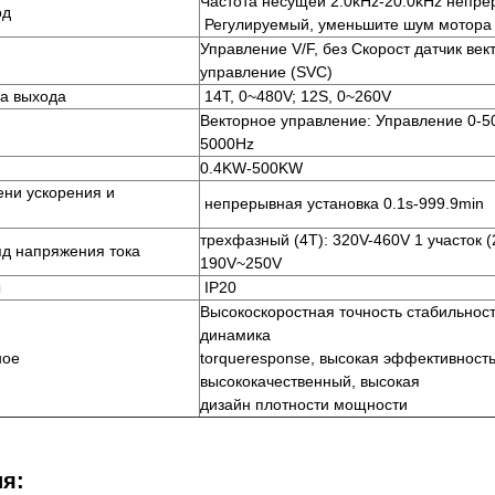
Частота несущей 2.0kHz-20.0kHz непр
од
Регулируемый, уменьшите шум мотора
Управление V/F, без Скорост датчик век
управление (SVC)
а выхода
14T, 0~480V; 12S, 0~260V
Векторное управление: Управление 0-50
5000Hz
0.4KW-500KW
ени ускорения и
непрерывная установка 0.1s-999.9min
трехфазный (4T): 320V-460V 1 участок (
д напряжения тока
190V~250V
ы
IP20
Высокоскоростная точность стабильност
динамика
ное
torqueresponse, высокая эффективность
высококачественный, высокая
дизайн плотности мощности
я: