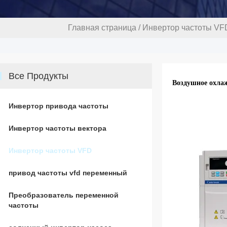
Главная страница
/
Инвертор частоты VF
Все Продукты
Воздушное охла
Инвертор привода частоты
Инвертор частоты вектора
Инвертор частоты VFD
привод частоты vfd переменный
Преобразователь переменной
частоты