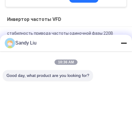
Инвертор частоты VFD
стабилность привода частоты одиночной фазы 220В
переменная 47/63Хз высокоскоростная
Sandy Liu
Воздушное охлаждение инвертора частоты CE
переменного VFD с управлением вентилятора
10:36 AM
V инвертор частоты вектора AC 220V привода Vfd
Good day, what product are you looking for?
одиночной фазы контроля
Популярные категории
Все
Инвертор Привода 
Инвертор Частоты 
Частоты
Вектора