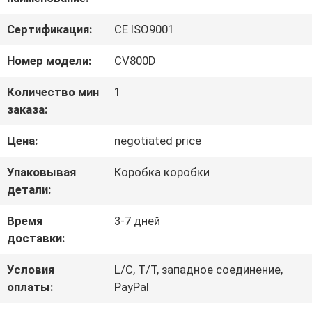
ФАБРИКА
Сертификация:
CE ISO9001
КОНТРОЛЬ
Номер модели:
CV800D
КАЧЕСТВА
Количество мин
1
заказа:
КОНТАКТНЫЕ
Цена:
negotiated price
ДАННЫЕ
Упаковывая
Коробка коробки
детали:
ОТПРАВИТЬ
Время
3-7 дней
доставки:
ЗАПРОС
Условия
L/C, T/T, западное соединение,
оплаты:
PayPal
КАРТА