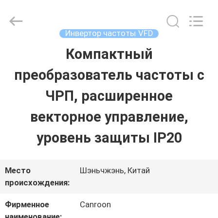
Shenzhen
Canroon
Electrical
Appliances
Инвертор частоты VFD
Co.,
Ltd..
Компактный
ГЛАВНАЯ
All
Rights
Reserved.
преобразователь частоты с
СТРАНИЦА
ЧРП, расширенное
ПРОДУКЦИЯ
векторное управление,
уровень защиты IP20
О
КОМПАНИИ
Место
Шэньчжэнь, Китай
происхождения:
НАША
Фирменное
Canroon
наименование: