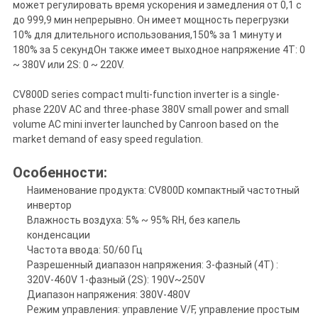
может регулировать время ускорения и замедления от 0,1 с
до 999,9 мин непрерывно. Он имеет мощность перегрузки
10% для длительного использования,150% за 1 минуту и
180% за 5 секундОн также имеет выходное напряжение 4T: 0
~ 380V или 2S: 0 ~ 220V.
CV800D series compact multi-function inverter is a single-
phase 220V AC and three-phase 380V small power and small
volume AC mini inverter launched by Canroon based on the
market demand of easy speed regulation.
Особенности:
Наименование продукта: CV800D компактный частотный
инвертор
Влажность воздуха: 5% ~ 95% RH, без капель
конденсации
Частота ввода: 50/60 Гц
Разрешенный диапазон напряжения: 3-фазный (4T) :
320V-460V 1-фазный (2S): 190V~250V
Диапазон напряжения: 380V-480V
Режим управления: управление V/F, управление простым