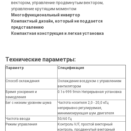
вектором, управление продвинутым вектором,
управление крутящим моментом
Многофункциональный инвертор
Компактный дизайн, который не поддается
представлению
Компактная конструкция и легкая установка
Технические параметры:
Параметр
Спецификация
Способ охлаждения
Охлаждение воздухом с управлением
вентилятором
Время ускорения и
0.1s-999.9min Непрерывная установка
замедления
Бег с низким уровнем шума
Частота носителя 2,0 - 20,0 кГц
непрерывно регулируемая,
минимизирующая шум двигателя
Частота ввода
50/60 Гц
Режим управления
Контроль V/F, простой векторный
контроль, продвинутый векторный